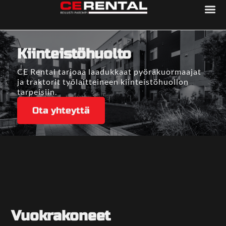
Kiinteistöhuolto
CE Rental tarjoaa laadukkaat pyöräkuormaajat
ja traktorit työlaitteineen kiinteistöhuollon
tarpeisiin.
Ota yhteyttä
Vuokrakoneet