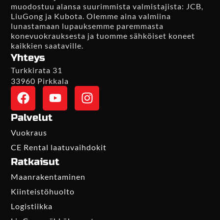
muodostuu alansa suurimmista valmistajista: JCB,
LiuGong ja Kubota. Olemme aina valmiina
lunastamaan lupauksemme paremmasta
konevuokrauksesta ja tuomme sähköiset koneet
kaikkien saataville.
Yhteys
Turkkirata 31
33960 Pirkkala
Palvelut
Vuokraus
CE Rental laatuvaihdokit
Ratkaisut
Maanrakentaminen
Kiinteistöhuolto
Logistiikka