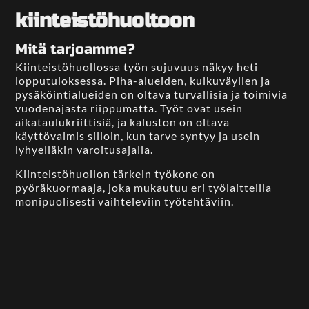
kiinteistöhuoltoon
Mitä tarjoamme?
Kiinteistöhuollossa työn sujuvuus näkyy heti
lopputuloksessa. Piha-alueiden, kulkuväylien ja
pysäköintialueiden on oltava turvallisia ja toimivia
vuodenajasta riippumatta. Työt ovat usein
aikataulukriittisiä, ja kaluston on oltava
käyttövalmis silloin, kun tarve syntyy ja usein
lyhyelläkin varoitusajalla.
Kiinteistöhuollon tärkein työkone on
pyöräkuormaaja, joka mukautuu eri työlaitteilla
monipuolisesti vaihteleviin työtehtäviin.