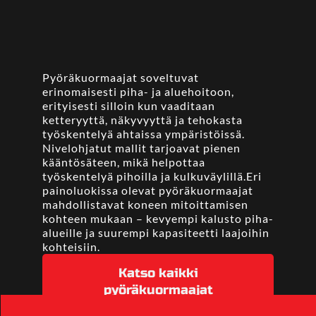
Pyöräkuormaajat soveltuvat
erinomaisesti piha- ja aluehoitoon,
erityisesti silloin kun vaaditaan
ketteryyttä, näkyvyyttä ja tehokasta
työskentelyä ahtaissa ympäristöissä.
Nivelohjatut mallit tarjoavat pienen
kääntösäteen, mikä helpottaa
työskentelyä pihoilla ja kulkuväylillä.Eri
painoluokissa olevat pyöräkuormaajat
mahdollistavat koneen mitoittamisen
kohteen mukaan – kevyempi kalusto piha-
alueille ja suurempi kapasiteetti laajoihin
kohteisiin.
Katso kaikki
pyöräkuormaajat