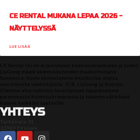
CE RENTAL MUKANA LEPAA 2026 -
NÄYTTELYSSÄ
LUE LISÄÄ
CE Rental Oy on erikoistunut konevuokraukseen ja toimii
LiuGong maanrakennuskoneiden maahantuojana
Suomessa. Vuokrakalustomme muodostuu alansa
suurimmista valmistajista: JCB, LiuGong ja Kubota.
Olemme aina valmiina lunastamaan lupauksemme
paremmasta konevuokrauksesta ja tuomme sähköiset
koneet kaikkien saataville.
YHTEYS
Turkkirata 31
33960 Pirkkala