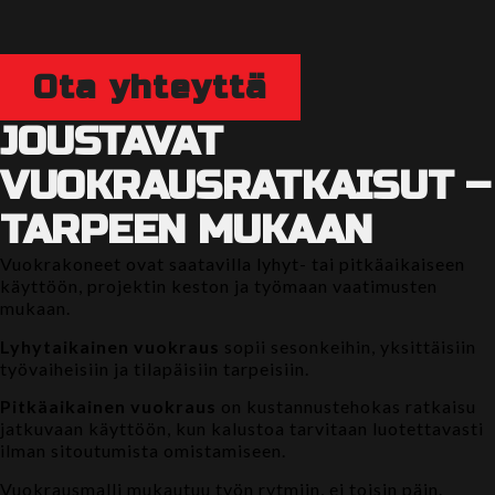
Ota yhteyttä
JOUSTAVAT
VUOKRAUSRATKAISUT –
TARPEEN MUKAAN
Vuokrakoneet ovat saatavilla lyhyt- tai pitkäaikaiseen
käyttöön, projektin keston ja työmaan vaatimusten
mukaan.
Lyhytaikainen vuokraus
sopii sesonkeihin, yksittäisiin
työvaiheisiin ja tilapäisiin tarpeisiin.
Pitkäaikainen vuokraus
on kustannustehokas ratkaisu
jatkuvaan käyttöön, kun kalustoa tarvitaan luotettavasti
ilman sitoutumista omistamiseen.
Vuokrausmalli mukautuu työn rytmiin, ei toisin päin.