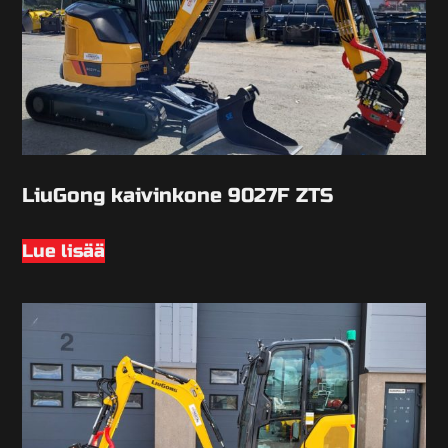
LiuGong kaivinkone 9027F ZTS
Lue lisää