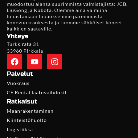
muodostuu alansa suurimmista valmistajista: JCB,
LiuGong ja Kubota. Olemme aina valmiina
lunastamaan lupauksemme paremmasta
konevuokrauksesta ja tuomme sähköiset koneet
kaikkien saataville.
Yhteys
Turkkirata 31
33960 Pirkkala
Palvelut
Vuokraus
CE Rental laatuvaihdokit
Ratkaisut
Maanrakentaminen
Kiinteistöhuolto
Logistiikka