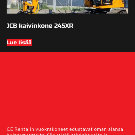
JCB kaivinkone 245XR
Lue lisää
CE Rentalin vuokrakoneet edustavat oman alansa
huipputuotteita. Sähköisiä kaivinkoneita ja