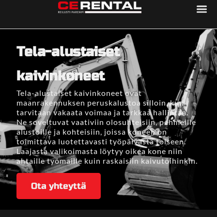
Tela-alustaiset
kaivinkoneet
Tela-alustaiset kaivinkoneet ovat
maanrakennuksen peruskalustoa silloin, kun
tarvitaan vakaata voimaa ja tarkkaa hallintaa.
Ne soveltuvat vaativiin olosuhteisiin, pehmeille
alustoille ja kohteisiin, joissa koneen on
toimittava luotettavasti työpäivästä toiseen.
Laajasta valikoimasta löytyy oikea kone niin
ahtaille työmaille kuin raskaisiin kaivutöihinkin.
Ota yhteyttä