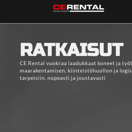
RATKAISUT
CE Rental vuokraa laadukkaat koneet ja työl
maarakentamisen, kiinteistöhuollon ja logis
tarpeisiin, nopeasti ja joustavasti